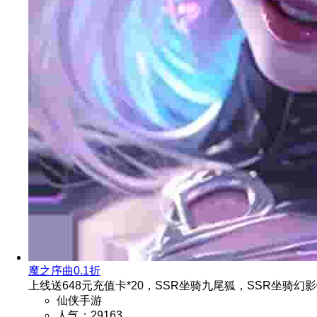
魔之序曲0.1折
上线送648元充值卡*20，SSR坐骑九尾狐，SSR坐骑幻
仙侠手游
人气：29163