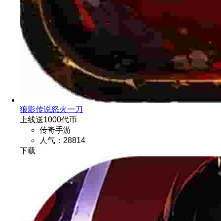
狼影传说怒火一刀
上线送1000代币
传奇手游
人气：28814