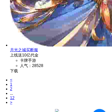
月光之城买断服
上线送10亿代金
卡牌手游
人气：28528
<
1
2
...
12
>