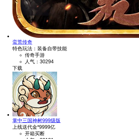
蛮荒传奇
特色玩法：装备自带技能
传奇手游
人气：30294
掌中三国神树999级版
上线送代金*9999亿
开箱买断