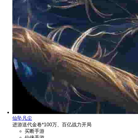
仙坠凡尘
进游送代金卷*100万、百亿战力开局
买断手游
仙侠手游