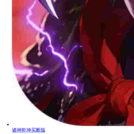
诸神乾坤买断版