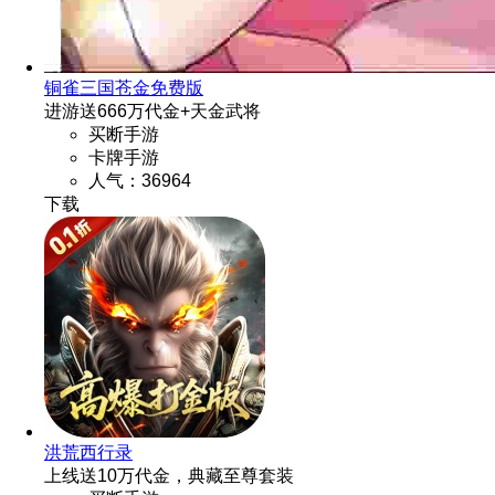
铜雀三国苍金免费版
进游送666万代金+天金武将
买断手游
卡牌手游
人气：36964
洪荒西行录
上线送10万代金，典藏至尊套装