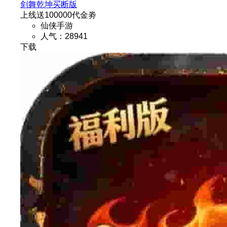
剑舞乾坤买断版
上线送100000代金劵
仙侠手游
人气：28941